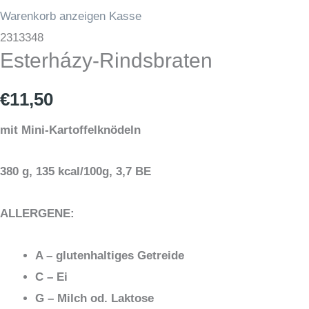
Warenkorb anzeigen
Kasse
Esterházy-
2313348
Esterházy-Rindsbraten
Rindsbraten
Menge
€
11,50
mit Mini-Kartoffelknödeln
380 g, 135 kcal/100g, 3,7 BE
ALLERGENE:
A – glutenhaltiges Getreide
C – Ei
G – Milch od. Laktose