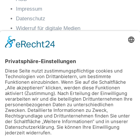
Impressum
Datenschutz
Widerruf für digitale Medien
Widerruf
Kontakt
EMail: info@gourmetexpress.tirol
Tel: 0699-12013600
Büro Erreichbarkeit: Montag bis Donnerstag von
09:00 bis 14:00 Uhr
Lager: Feldstraße 11, 6020 Innsbruck
© 2026 All Rights Reserved.