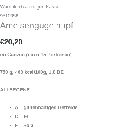
Warenkorb anzeigen
Kasse
Ameisengugelhupf
9510056
Ameisengugelhupf
Menge
€
20,20
im Ganzen (circa 15 Portionen)
750 g, 463 kcal/100g, 1,8 BE
ALLERGENE:
A – glutenhaltiges Getreide
C – Ei
F – Soja