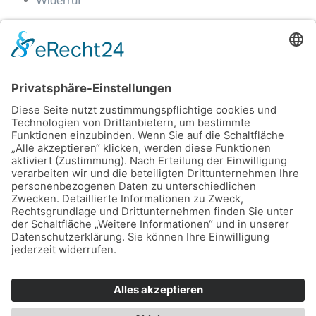
Widerruf
AGB
Impressum
Datenschutz
Widerruf für digitale Medien
Widerruf
Kontakt
EMail: info@gourmetexpress.tirol
Tel: 0699-12013600
Büro Erreichbarkeit: Montag bis Donnerstag von
09:00 bis 14:00 Uhr
Lager: Feldstraße 11, 6020 Innsbruck