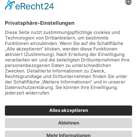
Widerruf
Kontakt
EMail: info@gourmetexpress.tirol
Tel: 0699-12013600
Büro Erreichbarkeit: Montag bis Donnerstag von
09:00 bis 14:00 Uhr
Lager: Feldstraße 11, 6020 Innsbruck
© 2026 All Rights Reserved.
VERTRAG WIDERRUFEN
Text und „Enter“ eingeben, um eine Suche zu starten.