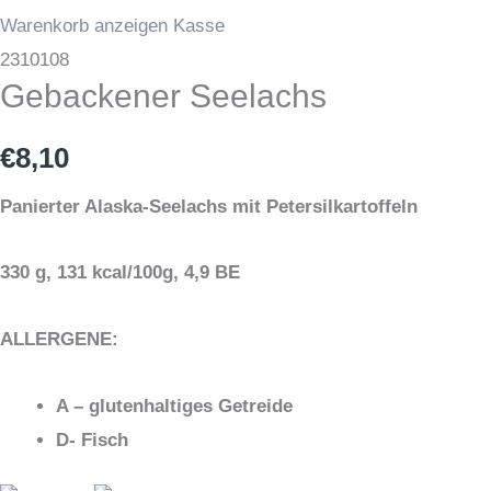
Warenkorb anzeigen
Kasse
Gebackener
2310108
Gebackener Seelachs
Seelachs
Menge
€
8,10
Panierter Alaska-Seelachs mit Petersilkartoffeln
330 g, 131 kcal/100g, 4,9 BE
ALLERGENE:
A – glutenhaltiges Getreide
D- Fisch