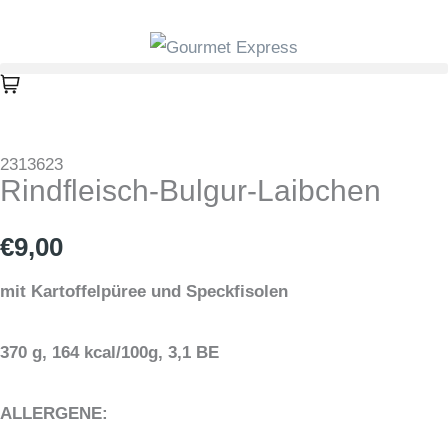
Zum
Inhalt
springen
2313623
Rindfleisch-Bulgur-Laibchen
€
9,00
mit Kartoffelpüree und Speckfisolen
370 g, 164 kcal/100g, 3,1 BE
ALLERGENE: