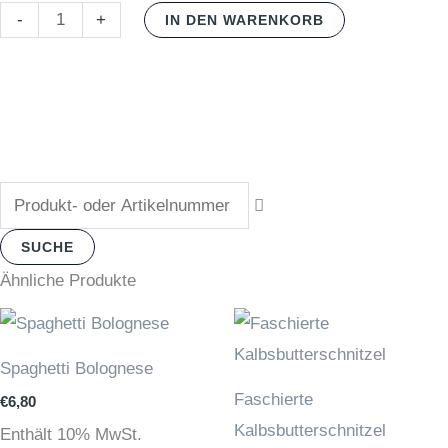
Rindfleisch-
-
+
IN DEN WARENKORB
Bulgur-
Laibchen
Menge
Suche
SUCHE
Ähnliche Produkte
Spaghetti Bolognese
Faschierte
€
6,80
Kalbsbutterschnitzel
Enthält 10% MwSt.